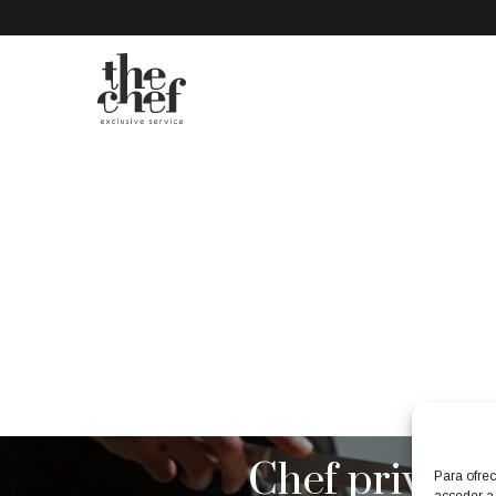
The Chef Exclusive
Service
Chef privad
Para ofrec