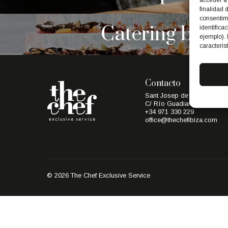
acceder a 
finalidad 
consentim
Catering barc
identifica
ejemplo). 
caracterís
Contacto
Sant Josep de sa Talaia (Ib
C/ Río Guadiana Nº6
+34 971 330 229
office@thechefibiza.com
© 2026 The Chef Exclusive Service