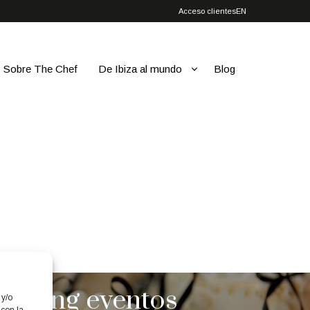
Acceso clientes
EN
Sobre The Chef
De Ibiza al mundo
Blog
atering eventos
 y/o