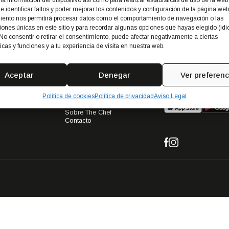
la información del dispositivo así como para realizar estadísticas de uso de la web
de identificar fallos y poder mejorar los contenidos y configuración de la página web
iento nos permitirá procesar datos como el comportamiento de navegación o las
os
ciones únicas en este sitio y para recordar algunas opciones que hayas elegido (id
No consentir o retirar el consentimiento, puede afectar negativamente a ciertas
ticas y funciones y a tu experiencia de visita en nuestra web.
Aceptar
Denegar
Ver preferenc
The Chef
iza)
Acceso clientes
Política de cookies
Política de privacidad
Aviso Legal
Servicios
Sobre The Chef
Contacto