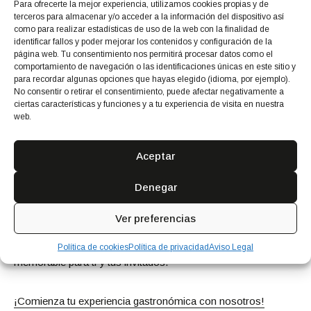
Para ofrecerte la mejor experiencia, utilizamos cookies propias y de
terceros para almacenar y/o acceder a la información del dispositivo así
como para realizar estadísticas de uso de la web con la finalidad de
identificar fallos y poder mejorar los contenidos y configuración de la
página web. Tu consentimiento nos permitirá procesar datos como el
comportamiento de navegación o las identificaciones únicas en este sitio y
Catering para Eventos y Bodas en
para recordar algunas opciones que hayas elegido (idioma, por ejemplo).
No consentir o retirar el consentimiento, puede afectar negativamente a
Ibiza
ciertas características y funciones y a tu experiencia de visita en nuestra
web.
Nuestro servicio de
catering para eventos en Ibiza
es
reconocido por su excelencia y atención al detalle.
Aceptar
Organizamos todo tipo de celebraciones, desde
catering
para bodas en Ibiza
hasta eventos corporativos y fiestas
Denegar
privadas. Con nuestra cocina central equipada con tecnología
de última generación, garantizamos una logística impecable y
Ver preferencias
una calidad gastronómica excepcional. Cada
evento en
Ibiza
que gestionamos se convierte en una experiencia
Política de cookies
Política de privacidad
Aviso Legal
memorable para ti y tus invitados.
¡Comienza tu experiencia gastronómica con nosotros!